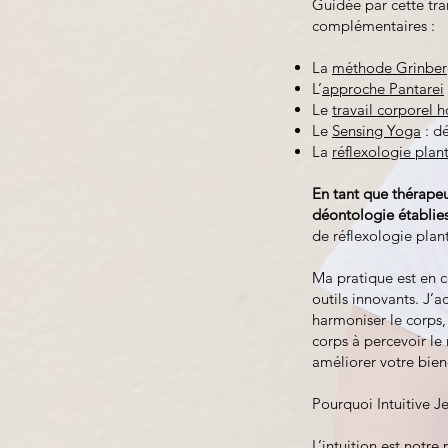
Guidée par cette tr
complémentaires :
La
méthode Grinbe
L’
approche Pantarei
Le
travail corporel h
Le
Sensing Yoga
: dé
La
réflexologie plan
En tant que thérapeu
déontologie établies
de réflexologie plan
Ma pratique est en c
outils innovants. J’
harmoniser le corps,
corps à percevoir l
améliorer votre bien
Pourquoi Intuitive Je
L’intuition est notre