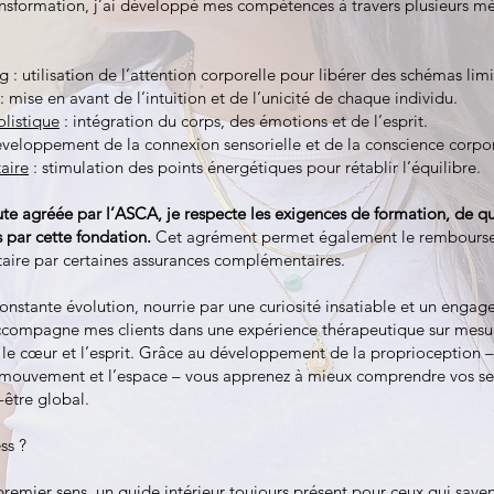
ansformation, j’ai développé mes compétences à travers plusieurs m
rg
: utilisation de l’attention corporelle pour libérer des schémas limi
: mise en avant de l’intuition et de l’unicité de chaque individu.
olistique
: intégration du corps, des émotions et de l’esprit.
veloppement de la connexion sensorielle et de la conscience corpor
taire
: stimulation des points énergétiques pour rétablir l’équilibre.
te agréée par l’ASCA, je respecte les exigences de formation, de qu
 par cette fondation.
Cet agrément permet également le rembours
taire par certaines assurances complémentaires.
onstante évolution, nourrie par une curiosité insatiable et un engag
accompagne mes clients dans une expérience thérapeutique sur mesur
 le cœur et l’esprit. Grâce au développement de la proprioception –
e mouvement et l’espace – vous apprenez à mieux comprendre vos se
-être global.
ss ?
 premier sens, un guide intérieur toujours présent pour ceux qui saven