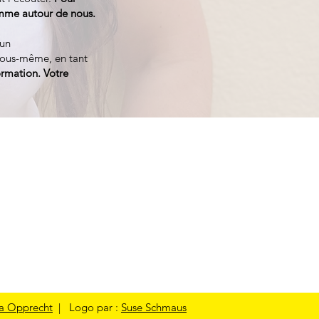
omme autour de nous.
 un
vous-même, en tant
formation. Votre
la Opprecht
| Logo par :
Suse Schmaus