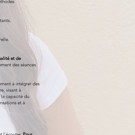
éthodes
tants.
elle.
alité et de
ement des séances
ement à intégrer des
e, visant à
 la capacité du
nsations et à
t l’écouter.
Pour